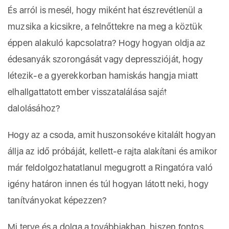
És arról is mesél, hogy miként hat észrevétlenül a
muzsika a kicsikre, a felnőttekre na meg a köztük
éppen alakuló kapcsolatra? Hogy hogyan oldja az
édesanyák szorongását vagy depresszióját, hogy
létezik-e a gyerekkorban hamiskás hangja miatt
elhallgattatott ember visszatalálása saját
acheter viagra sans
ordonnance
dalolásához?
Hogy az a csoda, amit huszonsokéve kitalált hogyan
állja az idő próbáját, kellett-e rajta alakítani és amikor
már feldolgozhatatlanul megugrott a Ringatóra való
igény határon innen és túl hogyan látott neki, hogy
tanítványokat képezzen?
Mi terve és a dolga a továbbiakban, hiszen fontos,