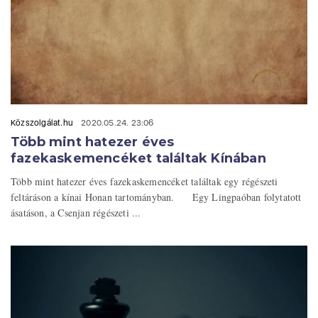
Közszolgálat.hu
2020.05.24. 23:06
Több mint hatezer éves
fazekaskemencéket találtak Kínában
Több mint hatezer éves fazekaskemencéket találtak egy régészeti
feltáráson a kínai Honan tartományban. Egy Lingpaóban folytatott
ásatáson, a Csenjan régészeti ...