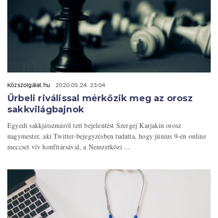
Közszolgálat.hu
2020.05.24. 23:04
Űrbeli riválissal mérkőzik meg az orosz
sakkvilágbajnok
Egyedi sakkjátszmáról tett bejelentést Szergej Karjakin orosz
nagymester, aki Twitter-bejegyzésben tudatta, hogy június 9-én online
meccset vív honfitársával, a Nemzetközi ...