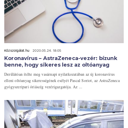
Közszolgálat.hu
2020.05.24. 18:05
Koronavírus – AstraZeneca-vezér: bízunk
benne, hogy sikeres lesz az oltóanyag
Derűlátóan ítélte meg vasárnapi nyilatkozatában az új koronavírus
elleni oltóanyag sikerességének esélyét Pascal Soriot, az AstraZeneca
gyógyszeripari óriáscég vezérigazgatója. Az ...