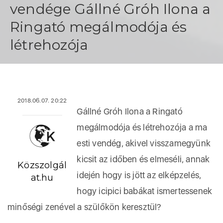
vendége Gállné Gróh Ilona a
Ringató megálmodója és
létrehozója
2018.06.07. 20:22
Gállné Gróh Ilona a Ringató
megálmodója és létrehozója a ma
esti vendég, akivel visszamegyünk
kicsit az időben és elmeséli, annak
Közszolgál
idején hogy is jött az elképzelés,
at.hu
hogy icipici babákat ismertessenek
minőségi zenével a szülőkön keresztül?